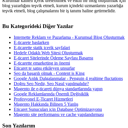
Kurumlar kaliteli içerik üretebilmek ve etkili bir blog oluşturmak için
blog yazarlığını teşvik etmeli, kurum içindeki uzmanlarını yazarlığa
teşvik etmeli, blog çalışmalarını bir iş tanımı haline getirmelidir.
Bu Kategorideki Diğer Yazılar
Internette Reklam ve Pazarlama - Kurumsal Blog Oluşturmak
E-ticarete baslarken
E-ticarette statik icerik sayfalari
Hedefe Odaklı Web Sitesi Oluşturmak
E-ticaret Sitelerinde Ödeme Sayfası Başarısı
E-ticarette emarketing in önemi
Eticaret te satışı etkileyen unsurlar
Seo da başarılı olmak - Content is King
Google Anlık Dalgalanmalar - Penguin 4 realtime fluctations
Doğru Seo Nedir, Seo Nasıl yapılmalıdır?
Magento ile e-ticareti dünya standartlarında yapın
Google Reklamlarında Önemli Değişiklik
Profesyonel E-Ticaret Hizmetleri
Magento Hakkında Bilinen 5 Yanlış
Eticaret Sunucuları için Database Optimizasyonu
Magento site performansı ve cache yapılandırması
Son Yazılarım