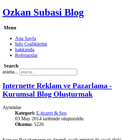
Ozkan Subasi Blog
Menu
Ana Sayfa
Info Grafiklerim
hakkımda
Referanslar
Search
arama...
Internette Reklam ve Pazarlama -
Kurumsal Blog Oluşturmak
Ayrıntılar
Kategori:
E-ticaret & Seo
03 May 2014 tarihinde oluşturuldu
Okuma:
5226
Satış ve Pazarlamanın en önemli ayağı müşteri ile sıcak ilişki