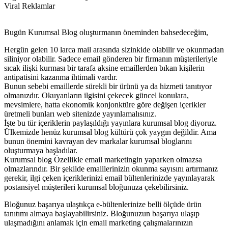
Viral Reklamlar
Bugün Kurumsal Blog oluşturmanın öneminden bahsedeceğim,
Hergün gelen 10 larca mail arasında sizinkide olabilir ve okunmadan
siliniyor olabilir. Sadece email gönderen bir firmanın müşterileriyle
sıcak ilişki kurması bir tarafa aksine emaillerden bıkan kişilerin
antipatisini kazanma ihtimali vardır.
Bunun sebebi emaillerde sürekli bir ürünü ya da hizmeti tanıtıyor
olmanızdır. Okuyanların ilgisini çekecek güncel konulara,
mevsimlere, hatta ekonomik konjonktüre göre değişen içerikler
üretmeli bunları web sitenizde yayınlamalısınız.
İşte bu tür içeriklerin paylaşıldığı yayınlara kurumsal blog diyoruz.
Ülkemizde henüz kurumsal blog kültürü çok yaygın değildir. Ama
bunun önemini kavrayan dev markalar kurumsal bloglarını
oluşturmaya başladılar.
Kurumsal blog Özellikle email marketingin yaparken olmazsa
olmazlarındır. Bir şekilde emaillerinizin okunma sayısını artırmanız
gerekir, ilgi çeken içeriklerinizi email bültenlerinizde yayınlayarak
postansiyel müşterileri kurumsal bloğunuza çekebilirsiniz.
Bloğunuz başarıya ulaştıkça e-bültenlerinize belli ölçüde ürün
tanıtımı almaya başlayabilirsiniz. Bloğunuzun başarıya ulaşıp
ulaşmadığını anlamak için email marketing çalışmalarınızın