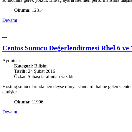
sunuculara gerek yoktur. Birkaç ayarla istenilen performanslara ulaşılab
Okuma:
12314
Devamı
Centos Sunucu Değerlendirmesi Rhel 6 ve 
Ayrıntılar
Kategori:
Bilişim
Tarih:
24 Şubat 2016
Özkan Subaşı tarafından yazıldı.
Hosting sunucularında neredeyse dünya standardı haline gelen Centos u
etmişler.
Okuma:
11906
Devamı