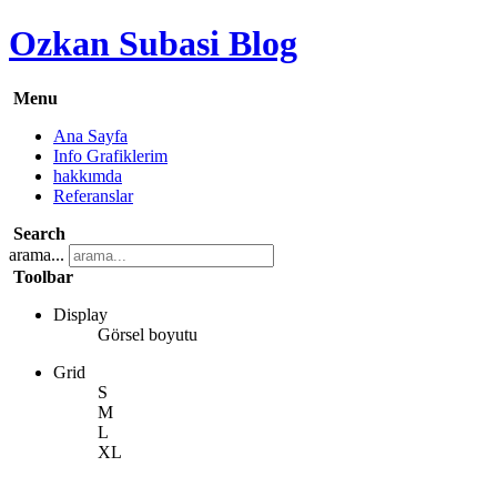
Ozkan Subasi Blog
Menu
Ana Sayfa
Info Grafiklerim
hakkımda
Referanslar
Search
arama...
Toolbar
Display
Görsel boyutu
Grid
S
M
L
XL