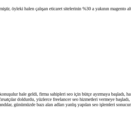
ir, öyleki halen çalışan eticaret sitelerinin %30 a yakının magento altya
ulur hale geldi, firma sahipleri seo için bütçe ayırmaya başladı, hatt
ırsatçılar doldurdu, yüzlerce freelancer seo hizmetleri vermeye başladı,
nandılar, günümüzde bazı alan adları yanlış yapılan seo işlemleri sonu