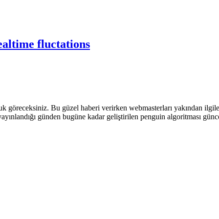
altime fluctations
buk göreceksiniz. Bu güzel haberi verirken webmasterları yakından ilgil
yayınlandığı günden bugüne kadar geliştirilen penguin algoritması güncel