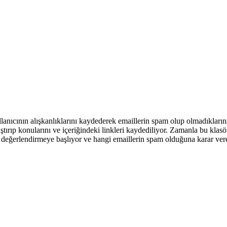
ullanıcının alışkanlıklarını kaydederek emaillerin spam olup olmadıkları
laştırıp konularını ve içeriğindeki linkleri kaydediliyor. Zamanla bu klasö
e değerlendirmeye başlıyor ve hangi emaillerin spam olduğuna karar ver