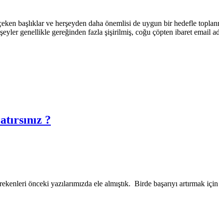
i çeken başlıklar ve herşeyden daha önemlisi de uygun bir hedefle toplanmı
ri şeyler genellikle gereğinden fazla şişirilmiş, coğu çöpten ibaret email
tırsınız ?
kenleri önceki yazılarımızda ele almıştık. Birde başarıyı artırmak için