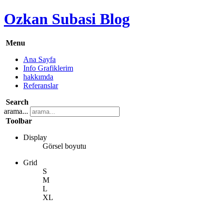
Ozkan Subasi Blog
Menu
Ana Sayfa
Info Grafiklerim
hakkımda
Referanslar
Search
arama...
Toolbar
Display
Görsel boyutu
Grid
S
M
L
XL